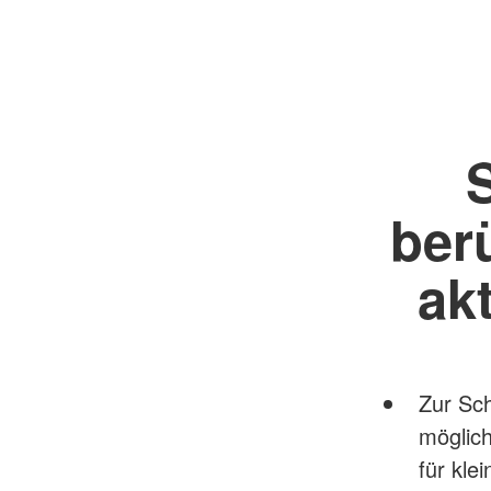
ber
ak
Zur Sch
möglich
für kle