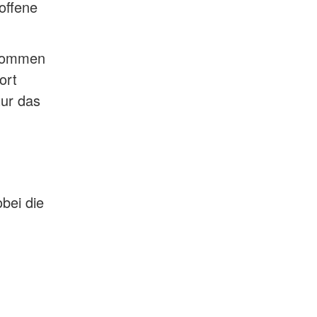
offene
enommen
ort
tur das
bei die