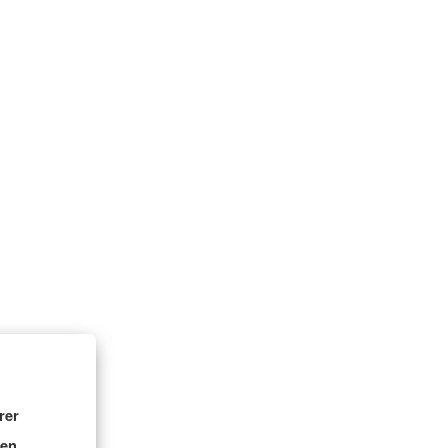
rer
nen