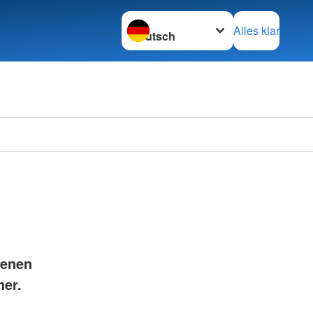
Sprache wechseln zu
Alles klar
DRK Kr
fenen
her.