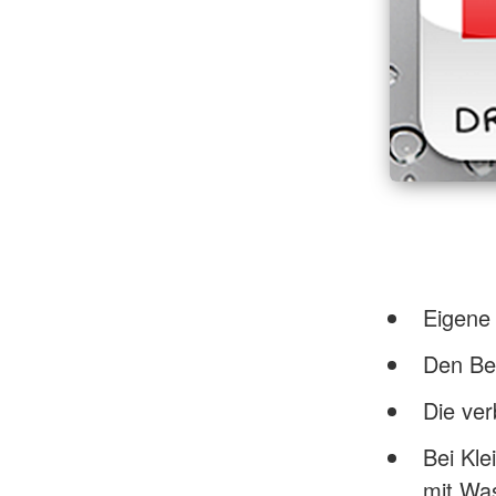
Eigene 
Den Be
Die ver
Bei Kle
mit Was