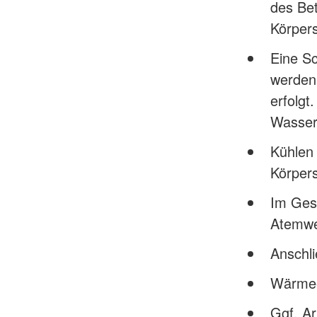
des Bet
Körpers
Eine S
werden,
erfolgt
Wasser
Kühlen 
Körper
Im Gesi
Atemwe
Anschl
Wärmee
Ggf. Ar