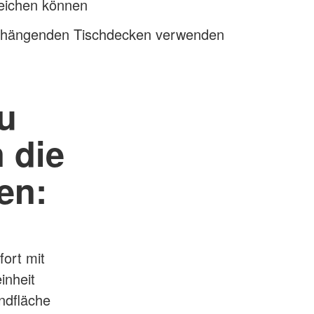
reichen können
erhängenden Tischdecken verwenden
u
 die
en:
ort mit
inheit
andfläche