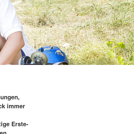
tungen,
ock immer
ige Erste-
hen