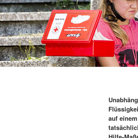
Unabhängi
Flüssigke
auf einem
tatsächli
Hilfe-Ma