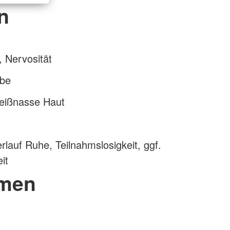
n
 Nervosität
rbe
weißnasse Haut
n
rlauf Ruhe, Teilnahmslosigkeit, ggf.
it
men