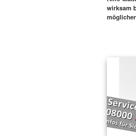
wirksam b
möglicher