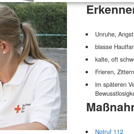
Erkenne
Unruhe, Angst,
blasse Hautfa
kalte, oft sch
Frieren, Zitter
im späteren Ve
Bewusstlosigke
Maßnah
Notruf 112