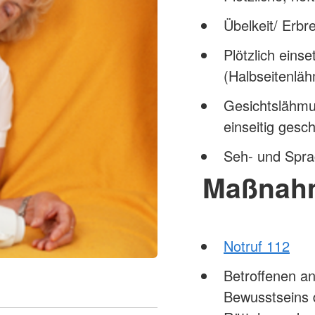
Übelkeit/ Erbr
Plötzlich ein
(Halbseitenlä
Gesichtslähm
einseitig ges
Seh- und Spr
Maßnah
Notruf 112
Betroffenen a
Bewusstseins 