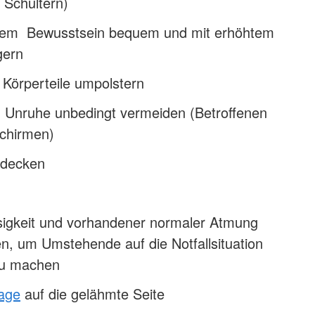
 Schultern)
nem Bewusstsein bequem und mit erhöhtem
gern
 Körperteile umpolstern
 Unruhe unbedingt vermeiden (Betroffenen
schirmen)
udecken
sigkeit und vorhandener normaler Atmung
ufen, um Umstehende auf die Notfallsituation
u machen
lage
auf die gelähmte Seite