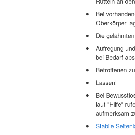
Rütteln an den
Bei vorhande
Oberkörper la
Die gelähmten
Aufregung und
bei Bedarf ab
Betroffenen z
Lassen!
Bei Bewusstlo
laut "Hilfe" r
aufmerksam z
Stabile Seiten