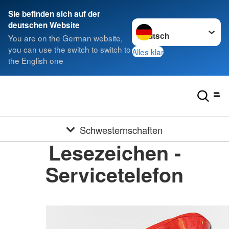
Sie befinden sich auf der
Sprache wechseln zu
deutschen Website
You are on the German website,
you can use the switch to switch to
Alles klar
the English one
Schwesternschaften
Lesezeichen -
Servicetelefon