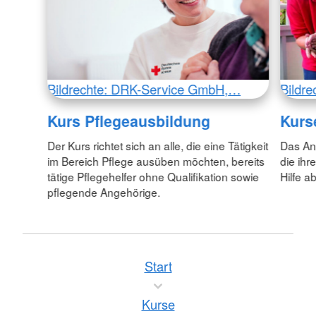
Bildrechte: DRK-Service GmbH,…
Bildr
Kurs Pflegeausbildung
Kurs
Der Kurs richtet sich an alle, die eine Tätigkeit
Das Ang
im Bereich Pflege ausüben möchten, bereits
die ihr
tätige Pflegehelfer ohne Qualifikation sowie
Hilfe a
pflegende Angehörige.
Start
Kurse