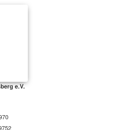
berg e.V.
970
9752